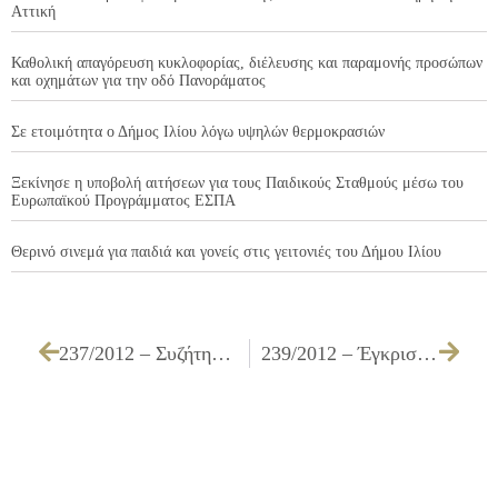
Αττική
Καθολική απαγόρευση κυκλοφορίας, διέλευσης και παραμονής προσώπων
και οχημάτων για την οδό Πανοράματος
Σε ετοιμότητα ο Δήμος Ιλίου λόγω υψηλών θερμοκρασιών
Ξεκίνησε η υποβολή αιτήσεων για τους Παιδικούς Σταθμούς μέσω του
Ευρωπαϊκού Προγράμματος ΕΣΠΑ
Θερινό σινεμά για παιδιά και γονείς στις γειτονιές του Δήμου Ιλίου
237/2012 – Συζήτηση και λήψη απόφασης για την ίδρυση και λειτουργία παραρτήματος Ιατρείου Κοινωνικής Αποστολής στο Δήμο Ιλίου και έγκριση του σχεδίου του Συμφώνου Συνεργασίας μεταξύ του Ιατρικού Συλλόγου Αθηνών, του Δήμου Ιλίου και της Μ.Κ.Ο. της Ιεράς Αρχιεπισκοπής Αθηνών «ΑΠΟΣΤΟΛΗ»
239/2012 – Έγκριση απευθείας ανάθεση σε Εταιρεία Παροχής Αερίου Αττικής Α.Ε.