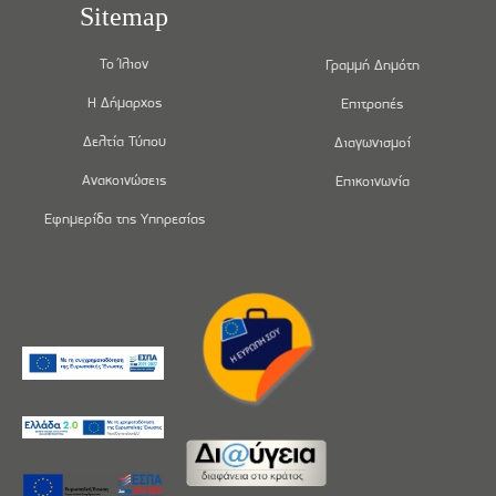
Sitemap
Το Ίλιον
Γραμμή Δημότη
Η Δήμαρχος
Επιτροπές
Δελτία Τύπου
Διαγωνισμοί
Ανακοινώσεις
Επικοινωνία
Εφημερίδα της Υπηρεσίας