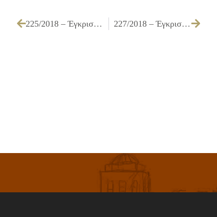
225/2018 – Έγκριση δαπάνης, διάθεσης πίστωσης που αφορά την «Προμήθεια λευκών συσκευών»
227/2018 – Έγκριση πρακτικού δικαιολογητικών κατακύρωσης της επιτροπής διενέργειας και κατακύρωση του διαγωνισμού για την «Σίτιση Μουσικού Σχολείου, σχολικού έτους 2018-2019»