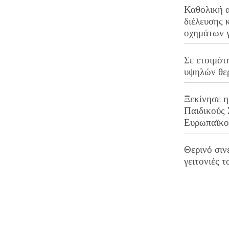
Καθολική 
διέλευσης 
οχημάτων 
Σε ετοιμότ
υψηλών θε
Ξεκίνησε η
Παιδικούς
Ευρωπαϊκ
Θερινό σινε
γειτονιές τ