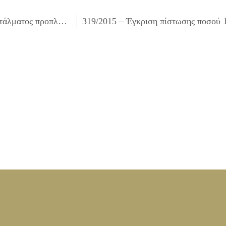
317/2015 – Έγκριση δαπανών και απαλλαγή υπολόγου εντάλματος προπληρωμής 1233/2015 δαπάνης Κτηματολογίου ποσού 450,00 €