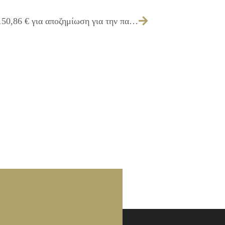
319/2015 – Έγκριση πίστωσης ποσού 150,86 € για αποζημίωση για την παραλαβή ηλεκτρονικού αρχείου από ΔΕΔΔΗΕ