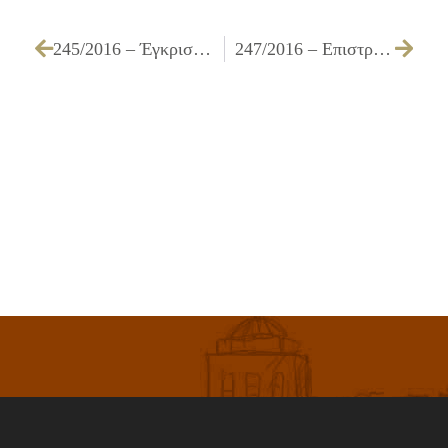
245/2016 – Έγκριση διενέργειας για την «Προμήθεια έτοιμου φαγητού για τη Σίτιση μαθητών Μουσικού Γυμνασίου – Λυκείου Ιλίου»
247/2016 – Επιστροφή ποσού 44,62 € ως αχρεωστήτως εισπραχθέντος από το Δήμο μας