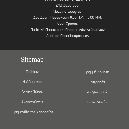
213 2030 000
Ώρες λειτουργίας
Δευτέρα - Παρασκευή: 8.00 Π.Μ. - 6.00 Μ.Μ.
Όροι Χρήσης
Πολιτική Προστασίας Προσωπικών Δεδομένων
Δήλωση Προσβασιμότητας
Sitemap
Το Ίλιον
Γραμμή Δημότη
Η Δήμαρχος
Επιτροπές
Δελτία Τύπου
Διαγωνισμοί
Ανακοινώσεις
Επικοινωνία
Εφημερίδα της Υπηρεσίας