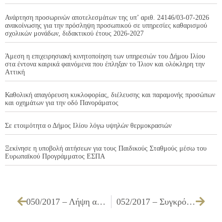
Ανάρτηση προσωρινών αποτελεσμάτων της υπ’ αριθ. 24146/03-07-2026
ανακοίνωσης για την πρόσληψη προσωπικού σε υπηρεσίες καθαρισμού
σχολικών μονάδων, διδακτικού έτους 2026-2027
Άμεση η επιχειρησιακή κινητοποίηση των υπηρεσιών του Δήμου Ιλίου
στα έντονα καιρικά φαινόμενα που έπληξαν το Ίλιον και ολόκληρη την
Αττική
Καθολική απαγόρευση κυκλοφορίας, διέλευσης και παραμονής προσώπων
και οχημάτων για την οδό Πανοράματος
Σε ετοιμότητα ο Δήμος Ιλίου λόγω υψηλών θερμοκρασιών
Ξεκίνησε η υποβολή αιτήσεων για τους Παιδικούς Σταθμούς μέσω του
Ευρωπαϊκού Προγράμματος ΕΣΠΑ
050/2017 – Λήψη απόφασης για επιστροφή αχρεωστήτως εισπραχθέντος ποσού
052/2017 – Συγκρότηση επιτροπής παρακολούθησης και παραλαβής του στεγάστρου γηπέδου μπάσκετ στο Ο.Τ. 2166Α, βάσει του Ν. 4412/2016