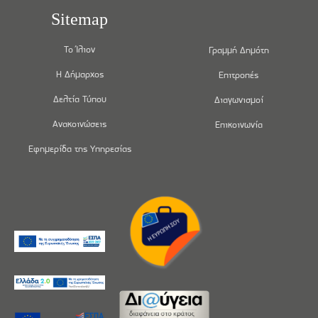
Sitemap
Το Ίλιον
Γραμμή Δημότη
Η Δήμαρχος
Επιτροπές
Δελτία Τύπου
Διαγωνισμοί
Ανακοινώσεις
Επικοινωνία
Εφημερίδα της Υπηρεσίας