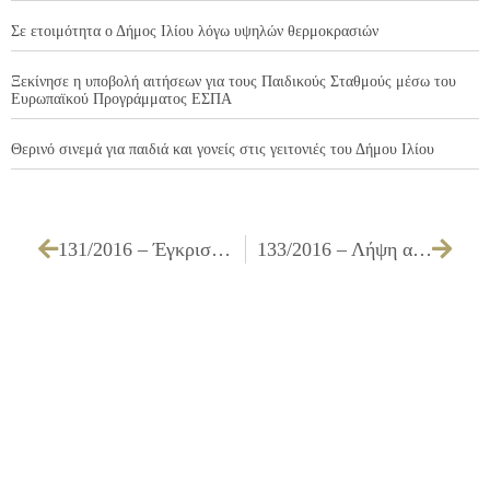
Σε ετοιμότητα ο Δήμος Ιλίου λόγω υψηλών θερμοκρασιών
Ξεκίνησε η υποβολή αιτήσεων για τους Παιδικούς Σταθμούς μέσω του
Ευρωπαϊκού Προγράμματος ΕΣΠΑ
Θερινό σινεμά για παιδιά και γονείς στις γειτονιές του Δήμου Ιλίου
131/2016 – Έγκριση πίστωσης και διάθεσης ποσού 2.460,00 € με ΦΠΑ, τεχνικών προδιαγραφών και καθορισμού τρόπου εκτέλεσης θεατρικής παράστασης στους χώρους των Παιδικών & Βρεφονηπιακών Σταθμών του Δήμου Ιλίου
133/2016 – Λήψη απόφασης επί του πρωτοκόλλου προσωρινής παραλαβής που αφορά την υπηρεσία «Ηχητική κάλυψη εκδηλώσεων των Υπηρεσιών του Δήμου»