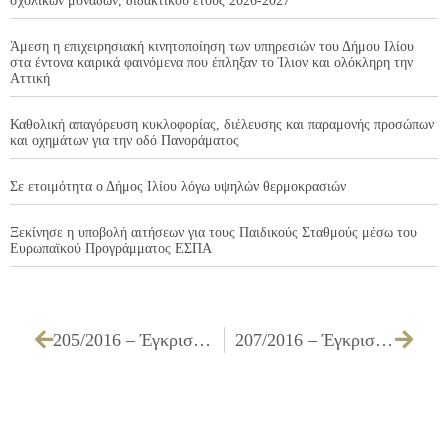
σχολικών μονάδων, διδακτικού έτους 2026-2027
Άμεση η επιχειρησιακή κινητοποίηση των υπηρεσιών του Δήμου Ιλίου
στα έντονα καιρικά φαινόμενα που έπληξαν το Ίλιον και ολόκληρη την
Αττική
Καθολική απαγόρευση κυκλοφορίας, διέλευσης και παραμονής προσώπων
και οχημάτων για την οδό Πανοράματος
Σε ετοιμότητα ο Δήμος Ιλίου λόγω υψηλών θερμοκρασιών
Ξεκίνησε η υποβολή αιτήσεων για τους Παιδικούς Σταθμούς μέσω του
Ευρωπαϊκού Προγράμματος ΕΣΠΑ
205/2016 – Έγκριση διενέργειας, πίστωσης και διάθεσης ποσού 1.709,70 € με ΦΠΑ και καθορισμού τρόπου εκτέλεσης για την «Ενοικίαση εξοπλισμού για το 10ο Φεστιβάλ των Παιδικών & Βρεφονηπιακών Σταθμών του Δήμου Ιλίου στις 15 & 16 Ιουνίου 2016»
207/2016 – Έγκριση διενέργειας, πίστωσης και καθορισμός τρόπου εκτέλεσης για την «Προμήθεια εξέδρας για την κάλυψη αναγκών του Δήμου»