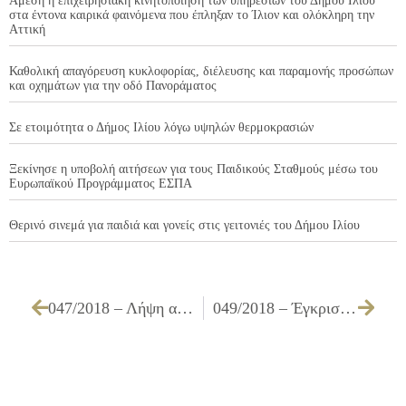
Άμεση η επιχειρησιακή κινητοποίηση των υπηρεσιών του Δήμου Ιλίου
στα έντονα καιρικά φαινόμενα που έπληξαν το Ίλιον και ολόκληρη την
Αττική
Καθολική απαγόρευση κυκλοφορίας, διέλευσης και παραμονής προσώπων
και οχημάτων για την οδό Πανοράματος
Σε ετοιμότητα ο Δήμος Ιλίου λόγω υψηλών θερμοκρασιών
Ξεκίνησε η υποβολή αιτήσεων για τους Παιδικούς Σταθμούς μέσω του
Ευρωπαϊκού Προγράμματος ΕΣΠΑ
Θερινό σινεμά για παιδιά και γονείς στις γειτονιές του Δήμου Ιλίου
047/2018 – Λήψη απόφασης αποδοχής ή μη της προτάσεως της Επιτροπής επίλυσης με συμβιβασμό των φορολογικών διαφορών του Δήμου Ιλίου με τους φορολογούμενους, σχετικά με τα από 26.01.2018 πρακτικά συνεδρίασης
049/2018 – Έγκριση διενέργειας, τεχνικών προδιαγραφών, δέσμευσης ποσού 1.661,60 € συμπεριλαμβανομένου ΦΠΑ και καθορισμός τρόπου εκτέλεσης και ανάθεση για την υπηρεσία «Εκδήλωση παιδικής μαγειρικής “Μαγειρεύοντας μαζί” στο Καλλιτεχνικό Καφενείο στις 11.03.2018»