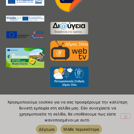
Χρησιμοποιούμε cookies για να σας προσφέρουμε την καλύτερη
δυνατή εμπειρία στη σελίδα μας. Εάν συνεχίσετε να
Copyright 2020 © Δήμος Ιλίου
χρησιμοποιείτε τη σελίδα, θα υποθέσουμε πως είστε
ικανοποιημένοι με αυτό.
| powered by Evolutionprojects
Δέχομαι
Μάθε περισσότερα