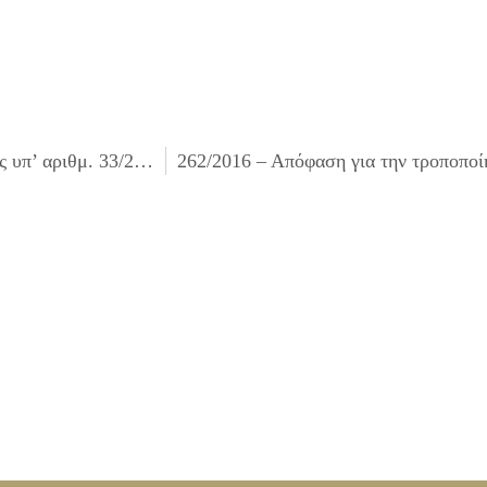
260/2016 – Λήψη απόφασης για διαγραφή ποσών από τους υπ’ αριθμ. 33/2012, 35/2012 βεβαιωτικούς καταλόγους