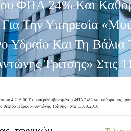
νου ΦΠΑ 24% Και Καθο
 Για Την Υπηρεσία «Μο
ο Υδραίο Και Τη Βάλια 
ντώνης Τρίτσης» Στις 1
 ποσού 4.216,00 € συμπεριλαμβανομένου ΦΠΑ 24% και καθορισμός τρόπο
το θέατρο Πάρκου «Αντώνης Τρίτσης» στις 11.09.2016
ας, τεχνικών
Τελευτα