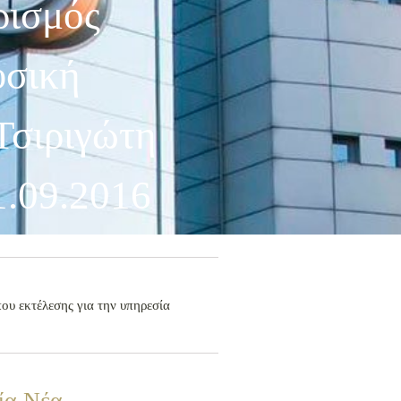
ρισμός
υσική
Τσιριγώτη
1.09.2016
υ εκτέλεσης για την υπηρεσία
ία Νέα