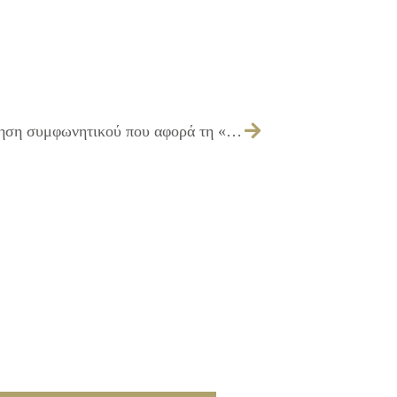
262/2016 – Απόφαση για την τροποποίηση συμφωνητικού που αφορά τη «Μίσθωση οικήματος για τη στέγαση των υπηρεσιών του Δ’ ΚΑΠΗ του Δήμου Ιλίου»