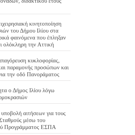
ονάδων, διδακτικού έτους
ιχειρησιακή κινητοποίηση
ιών του Δήμου Ιλίου στα
ρικά φαινόμενα που έπληξαν
αι ολόκληρη την Αττική
απαγόρευση κυκλοφορίας,
και παραμονής προσώπων και
για την οδό Πανοράματος
ητα ο Δήμος Ιλίου λόγω
ρμοκρασιών
 υποβολή αιτήσεων για τους
 Σταθμούς μέσω του
ού Προγράμματος ΕΣΠΑ