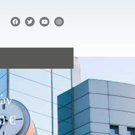
κών
0 €