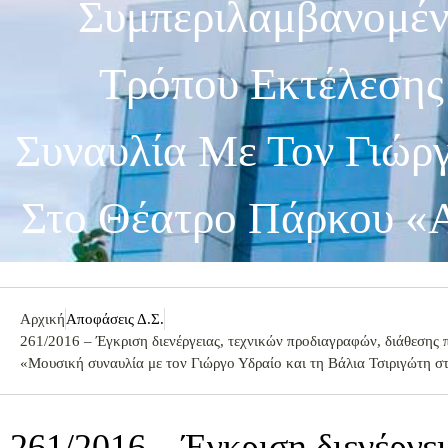
Συμπεριλαμβανομέ
Τρόπου Εκτέλεσης
Συναυλία Με Τον Γιώργ
Στο Θέατρο Πάρκου «Α
Αρχική
Αποφάσεις Δ.Σ.
261/2016 – Έγκριση διενέργειας, τεχνικών προδιαγραφών, διάθεσης
«Μουσική συναυλία με τον Γιώργο Υδραίο και τη Βάλια Τσιριγώτη σ
261/2016 – Έγκριση διενέργει