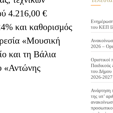
ύ 4.216,00 €
Ενημέρωση 
4% και καθορισμός
του ΚΕΠ Ι
ηρεσία «Μουσική
Ανακοίνωση
2026 – Ορ
ίο και τη Βάλια
Οριστικοί 
υ «Αντώνης
Παιδικούς
του Δήμου 
2026-2027
Ανάρτηση 
της υπ’ αρ
ανακοίνωσ
προσωπικού