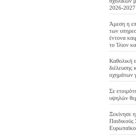
σχολικών μ
2026-2027
Άμεση η επ
των υπηρεσ
έντονα και
το Ίλιον κ
Καθολική 
διέλευσης 
οχημάτων 
Σε ετοιμότ
υψηλών θε
Ξεκίνησε η
Παιδικούς
Ευρωπαϊκ