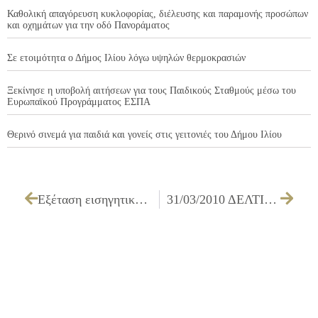
Καθολική απαγόρευση κυκλοφορίας, διέλευσης και παραμονής προσώπων
και οχημάτων για την οδό Πανοράματος
Σε ετοιμότητα ο Δήμος Ιλίου λόγω υψηλών θερμοκρασιών
Ξεκίνησε η υποβολή αιτήσεων για τους Παιδικούς Σταθμούς μέσω του
Ευρωπαϊκού Προγράμματος ΕΣΠΑ
Θερινό σινεμά για παιδιά και γονείς στις γειτονιές του Δήμου Ιλίου
Εξέταση εισηγητικού της επιτροπής αξιολόγησης διαγωνισμού για την ένσταση του υποψηφίου προμηθευτή «Παρκοτεχνική Α.Ε.» που αφορά το διαγωνισμό για την «Προμήθεια παγκακιών κοινοχρήστων χώρων»
31/03/2010 ΔΕΛΤΙΟ ΤΥΠΟΥ ΓΙΑ ΤΗ ΣΥΜΜΕΤΟΧΗ ΤΟΥ ΔΗΜΑΡΧΟΥ ΙΛΙΟΥ ΣΤΗ ΣΥΝΑΝΤΗΣΗ ΕΡΓΑΣΙΑΣ ΓΙΑ ΤΟ ΠΑΙΔΙ