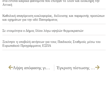
στα έντονα καιρικά φαινόμενα που έπληξαν το Ίλιον και ολόκληρη την
Αττική
Καθολική απαγόρευση κυκλοφορίας, διέλευσης και παραμονής προσώπων
και οχημάτων για την οδό Πανοράματος
Σε ετοιμότητα ο Δήμος Ιλίου λόγω υψηλών θερμοκρασιών
Ξεκίνησε η υποβολή αιτήσεων για τους Παιδικούς Σταθμούς μέσω του
Ευρωπαϊκού Προγράμματος ΕΣΠΑ
Λήψη απόφασης για την έγκριση της υπ΄αριθμ. ΟΙΚ 2/2012 μελέτης και του τρόπου εκτέλεσης του έργου «ΕΠΙΣΚΕΥΗ – ΣΥΝΤΗΡΗΣΗ ΚΤΙΡΙΟΥ ΕΠΙ ΤΩΝ ΟΔΩΝ ΑΓΙΟΥ ΦΑΝΟΥΡΙΟΥ – ΑΣΤΡΟΥΣ – ΟΛΥΜΠΙΑΣ – ΤΕΓΕΑΣ»
Έγκριση πίστωσης ποσού 1.353,00€ με Φ.Π.Α. για την προμήθεια κυκλοφορητή για την επισκευή της κεντρικής κλιματιστικής μονάδας του Αθλητικού Πολύκεντρου Ραδιοφωνίας