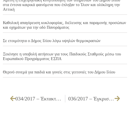
Άμεση η επιχειρησιακή κινητοποίηση των υπηρεσιών του Δήμου Ιλίου
στα έντονα καιρικά φαινόμενα που έπληξαν το Ίλιον και ολόκληρη την
Αττική
Καθολική απαγόρευση κυκλοφορίας, διέλευσης και παραμονής προσώπων
και οχημάτων για την οδό Πανοράματος
Σε ετοιμότητα ο Δήμος Ιλίου λόγω υψηλών θερμοκρασιών
Ξεκίνησε η υποβολή αιτήσεων για τους Παιδικούς Σταθμούς μέσω του
Ευρωπαϊκού Προγράμματος ΕΣΠΑ
Θερινό σινεμά για παιδιά και γονείς στις γειτονιές του Δήμου Ιλίου
034/2017 – Έκτακτη επιχορήγηση Σχολικών Επιτροπών του Δήμου Ιλίου
036/2017 – Έγκριση πίστωσης για την «Προμήθεια ειδών για εκδηλώσεις της Δ/νσης Κοινωνικής Προστασίας & Υγείας Δήμου Ιλίου, έτους 2017»