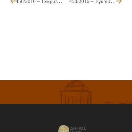
456/2016 – Έγκριση πίστωσης για την «Συντήρηση και επισκευή οργάνων – μηχανημάτων γυμναστικής στα δημοτικά γυμναστήρια (Αγίου Φανουρίου & Παλατιανής), του Αυτοτελούς Τμήματος Αθλητισμού, Νέας γενιάς, Παιδείας και Δια Βίου Μάθησης του Δήμου Ιλίου, για το Ο.Ε. 2016)»
458/2016 – Έγκριση πίστωσης ποσού 2.102,04 € για καταβολή εφάπαξ αποζημίωσης λόγω συνταξιοδότησης τέως υπαλλήλου του Δήμου Ιλίου