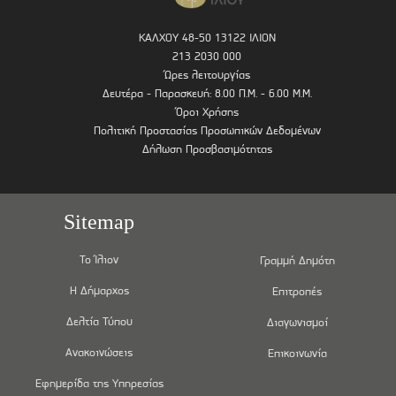
ΚΑΛΧΟΥ 48-50 13122 ΙΛΙΟΝ
213 2030 000
Ώρες λειτουργίας
Δευτέρα - Παρασκευή: 8.00 Π.Μ. - 6.00 Μ.Μ.
Όροι Χρήσης
Πολιτική Προστασίας Προσωπικών Δεδομένων
Δήλωση Προσβασιμότητας
Sitemap
Το Ίλιον
Γραμμή Δημότη
Η Δήμαρχος
Επιτροπές
Δελτία Τύπου
Διαγωνισμοί
Ανακοινώσεις
Επικοινωνία
Εφημερίδα της Υπηρεσίας