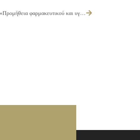
090/2018 – Έγκριση πίστωσης για την «Προμήθεια φαρμακευτικού και υγειονομικού υλικού, για τις ανάγκες του Διευρυμένου Κέντρου Κοινότητας Δήμου Ιλίου»