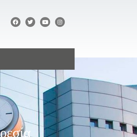
ρεσία