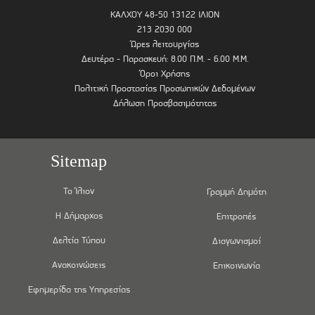
ΚΑΛΧΟΥ 48-50 13122 ΙΛΙΟΝ
213 2030 000
Ώρες λειτουργίας
Δευτέρα - Παρασκευή: 8.00 Π.Μ. - 6.00 Μ.Μ.
Όροι Χρήσης
Πολιτική Προστασίας Προσωπικών Δεδομένων
Δήλωση Προσβασιμότητας
Sitemap
Το Ίλιον
Γραμμή Δημότη
Η Δήμαρχος
Επιτροπές
Δελτία Τύπου
Διαγωνισμοί
Ανακοινώσεις
Επικοινωνία
Εφημερίδα της Υπηρεσίας