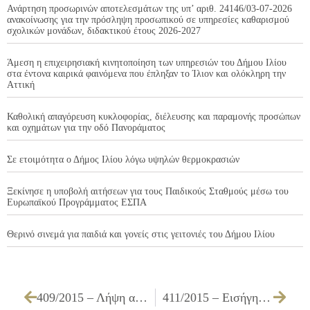
Ανάρτηση προσωρινών αποτελεσμάτων της υπ’ αριθ. 24146/03-07-2026
ανακοίνωσης για την πρόσληψη προσωπικού σε υπηρεσίες καθαρισμού
σχολικών μονάδων, διδακτικού έτους 2026-2027
Άμεση η επιχειρησιακή κινητοποίηση των υπηρεσιών του Δήμου Ιλίου
στα έντονα καιρικά φαινόμενα που έπληξαν το Ίλιον και ολόκληρη την
Αττική
Καθολική απαγόρευση κυκλοφορίας, διέλευσης και παραμονής προσώπων
και οχημάτων για την οδό Πανοράματος
Σε ετοιμότητα ο Δήμος Ιλίου λόγω υψηλών θερμοκρασιών
Ξεκίνησε η υποβολή αιτήσεων για τους Παιδικούς Σταθμούς μέσω του
Ευρωπαϊκού Προγράμματος ΕΣΠΑ
Θερινό σινεμά για παιδιά και γονείς στις γειτονιές του Δήμου Ιλίου
409/2015 – Λήψη απόφασης για την έγκριση πίστωσης και όρων διακήρυξης για τη δημοπράτηση κατασκευής του έργου «ΓΕΝΙΚΗ ΣΥΝΤΗΡΗΣΗ ΣΧΟΛΙΚΩΝ ΚΤΙΡΙΩΝ ΕΡΓ. Δ2/15»
411/2015 – Εισήγηση για την αποδέσμευση ποσού και την έγκριση πίστωσής του