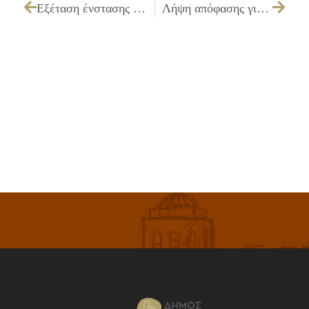
Εξέταση ένστασης του υποψηφίου προμηθευτή «Γ. ΣΠΑΝΟΣ & ΣΙΑ Ε.Ε.» που αφορά τον διαγωνισμό για την «Προμήθεια ειδών ατομικής προστασίας εργαζομένων περιόδου 2009»
Λήψη απόφασης για προέγκριση ίδρυσης καταστημάτων υγειονομικού ενδιαφέροντος