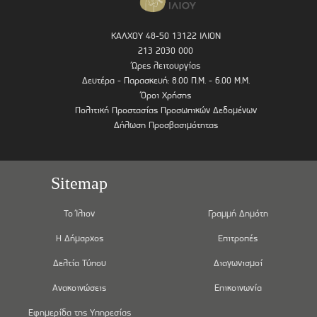
ΚΑΛΧΟΥ 48-50 13122 ΙΛΙΟΝ
213 2030 000
Ώρες λειτουργίας
Δευτέρα - Παρασκευή: 8.00 Π.Μ. - 6.00 Μ.Μ.
Όροι Χρήσης
Πολιτική Προστασίας Προσωπικών Δεδομένων
Δήλωση Προσβασιμότητας
Sitemap
Το Ίλιον
Γραμμή Δημότη
Η Δήμαρχος
Επιτροπές
Δελτία Τύπου
Διαγωνισμοί
Ανακοινώσεις
Επικοινωνία
Εφημερίδα της Υπηρεσίας