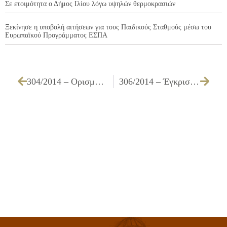
Σε ετοιμότητα ο Δήμος Ιλίου λόγω υψηλών θερμοκρασιών
Ξεκίνησε η υποβολή αιτήσεων για τους Παιδικούς Σταθμούς μέσω του
Ευρωπαϊκού Προγράμματος ΕΣΠΑ
304/2014 – Ορισμός μελών Επιτροπής Διαχείρισης του Κοινωνικού Παντοπωλείου
306/2014 – Έγκριση πίστωσης και διάθεσης ποσού 1.291,50 €, τεχνικών προδιαγραφών και καθορισμού τρόπου εκτέλεσης της παιδικής θεατρικής παράστασης «μίλα, μήλα μαγικά» στις 02.11.2014 στο θέατρο «Μελίνα Μερκούρη»