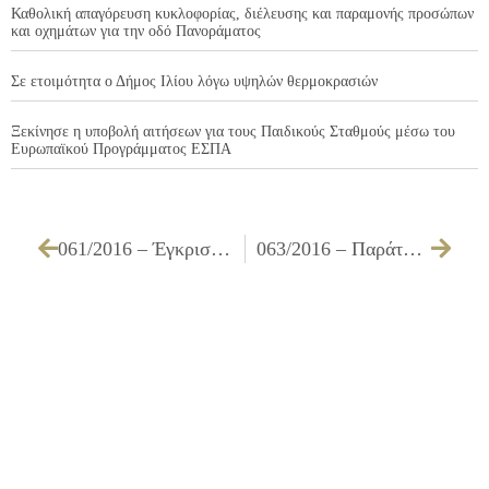
Καθολική απαγόρευση κυκλοφορίας, διέλευσης και παραμονής προσώπων
και οχημάτων για την οδό Πανοράματος
Σε ετοιμότητα ο Δήμος Ιλίου λόγω υψηλών θερμοκρασιών
Ξεκίνησε η υποβολή αιτήσεων για τους Παιδικούς Σταθμούς μέσω του
Ευρωπαϊκού Προγράμματος ΕΣΠΑ
061/2016 – Έγκριση πίστωσης και διάθεσης ποσού 4.305,00 € με ΦΠΑ, τεχνικών προδιαγραφών και καθορισμός τρόπου εκτέλεσης της παιδικής αποκριάτικης εκδήλωσης στις 06.03.2016 στην πλατεία Αγ. Φανουρίου, πλατεία Ηρώων Πολυτεχνείου και Αθλητικό Κέντρο Παλατιανής με κατάληξη στην κεντρική σκηνή στον υπαίθριο χώρο έναντι του Δημαρχείου Ιλίου
063/2016 – Παράταση της υπ’ αριθμ. 439/2015 έκφρασης σύμφωνης γνώμης που αφορά προσωρινές κυκλοφοριακές ρυθμίσεις στο Δήμο μας για τη βελτίωση προσβασιμότητας Λεωφ. Αγ. Φανουρίου