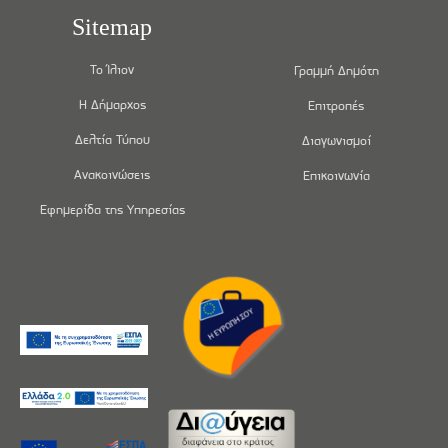
Sitemap
Το Ίλιον
Γραμμή Δημότη
Η Δήμαρχος
Επιτροπές
Δελτία Τύπου
Διαγωνισμοί
Ανακοινώσεις
Επικοινωνία
Εφημερίδα της Υπηρεσίας