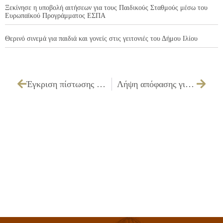
Ξεκίνησε η υποβολή αιτήσεων για τους Παιδικούς Σταθμούς μέσω του
Ευρωπαϊκού Προγράμματος ΕΣΠΑ
Θερινό σινεμά για παιδιά και γονείς στις γειτονιές του Δήμου Ιλίου
Έγκριση πίστωσης και μελέτης για την «Ετήσια συντήρηση υποσταθμού Δημοτικού Καταστήματος Εργ.Η11/10» και καθορισμός τρόπου εκτέλεσης».
Λήψη απόφασης για άρση αδειών στάθμευσης (Α.Μ.Α.)