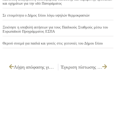
και οχημάτων για την οδό Πανοράματος
Σε ετοιμότητα ο Δήμος Ιλίου λόγω υψηλών θερμοκρασιών
Ξεκίνησε η υποβολή αιτήσεων για τους Παιδικούς Σταθμούς μέσω του
Ευρωπαϊκού Προγράμματος ΕΣΠΑ
Θερινό σινεμά για παιδιά και γονείς στις γειτονιές του Δήμου Ιλίου
Λήψη απόφασης για την καταβολή αποζημίωσης σε Πέτρο Αμπατζή
Έγκριση πίστωσης για την «Απόφραξη αποχετευτικού δικτύου του Δημοτικού Κοιμητηρίου»