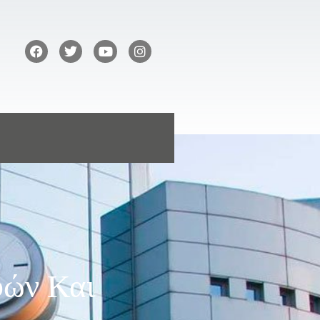
φών Και