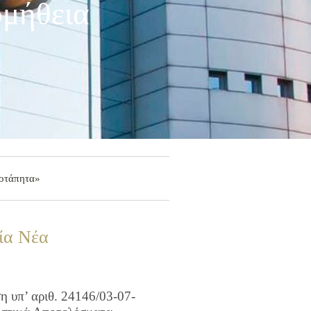
ομήθεια
οοτάπητα»
ία Νέα
 υπ’ αριθ. 24146/03-07-