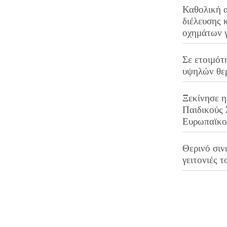
Καθολική 
διέλευσης 
οχημάτων 
Σε ετοιμότ
υψηλών θε
Ξεκίνησε η
Παιδικούς
Ευρωπαϊκ
Θερινό σινε
γειτονιές τ