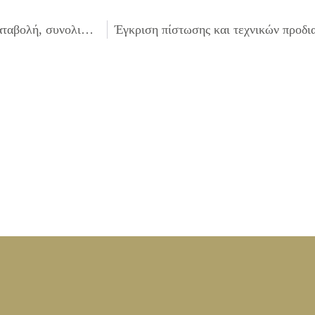
Έγκριση δαπανών που πληρώθηκαν από την Παγία Προκαταβολή, συνολικού ποσού 5.097,54 €