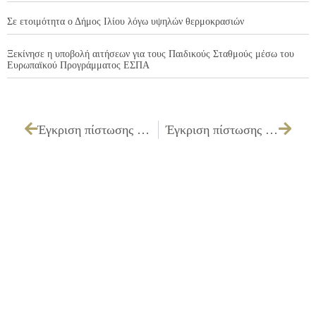
Σε ετοιμότητα ο Δήμος Ιλίου λόγω υψηλών θερμοκρασιών
Ξεκίνησε η υποβολή αιτήσεων για τους Παιδικούς Σταθμούς μέσω του
Ευρωπαϊκού Προγράμματος ΕΣΠΑ
Έγκριση πίστωσης και τεχνικών προδιαγραφών και καθορισμός τρόπου εκτέλεσης για την «Προμήθεια χρωμάτων για τη συντήρηση κοινοχρήστων χώρων»
Έγκριση πίστωσης και τεχνικών προδιαγραφών και καθορισμός τρόπου εκτέλεσης για την «Προμήθεια ερμαρίων»