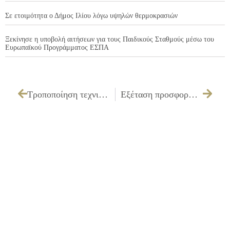
Σε ετοιμότητα ο Δήμος Ιλίου λόγω υψηλών θερμοκρασιών
Ξεκίνησε η υποβολή αιτήσεων για τους Παιδικούς Σταθμούς μέσω του
Ευρωπαϊκού Προγράμματος ΕΣΠΑ
Τροποποίηση τεχνικών προδιαγραφών και όρων διακήρυξης και τρόπου εκτέλεσης για την «Προμήθεια διαδραστικών πινάκων»
Εξέταση προσφορών και εισήγηση ανάθεσης που αφορά «Εργασίες για τη φυτοπροστασία των δένδρων»