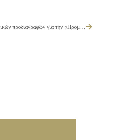
091/2011 – Έγκριση πίστωσης και τεχνικών προδιαγραφών για την «Προμήθεια υγρών καυσίμων για καθαρισμό και απολύμανση κάδων απορριμμάτων».