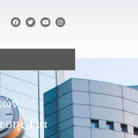
κών
εσης Για