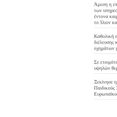
Άμεση η επ
των υπηρεσ
έντονα και
το Ίλιον κ
Καθολική 
διέλευσης 
οχημάτων 
Σε ετοιμότ
υψηλών θε
Ξεκίνησε η
Παιδικούς
Ευρωπαϊκ