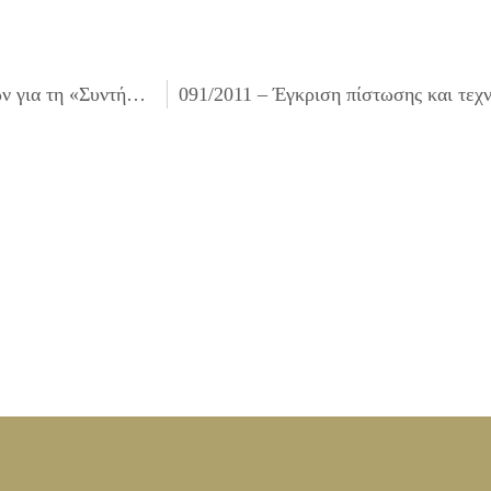
089/2011 – Έγκριση πίστωσης και τεχνικών προδιαγραφών για τη «Συντήρηση – προμήθεια ανταλλακτικών και επισκευή λοιπών μηχανημάτων».