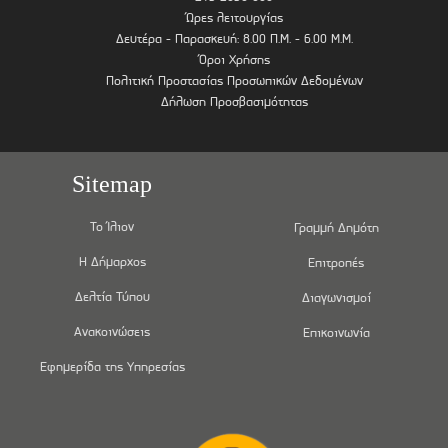
Ώρες λειτουργίας
Δευτέρα - Παρασκευή: 8.00 Π.Μ. - 6.00 Μ.Μ.
Όροι Χρήσης
Πολιτική Προστασίας Προσωπικών Δεδομένων
Δήλωση Προσβασιμότητας
Sitemap
Το Ίλιον
Γραμμή Δημότη
Η Δήμαρχος
Επιτροπές
Δελτία Τύπου
Διαγωνισμοί
Ανακοινώσεις
Επικοινωνία
Εφημερίδα της Υπηρεσίας