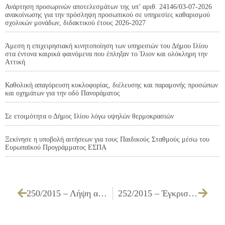
Ανάρτηση προσωρινών αποτελεσμάτων της υπ’ αριθ. 24146/03-07-2026
ανακοίνωσης για την πρόσληψη προσωπικού σε υπηρεσίες καθαρισμού
σχολικών μονάδων, διδακτικού έτους 2026-2027
Άμεση η επιχειρησιακή κινητοποίηση των υπηρεσιών του Δήμου Ιλίου
στα έντονα καιρικά φαινόμενα που έπληξαν το Ίλιον και ολόκληρη την
Αττική
Καθολική απαγόρευση κυκλοφορίας, διέλευσης και παραμονής προσώπων
και οχημάτων για την οδό Πανοράματος
Σε ετοιμότητα ο Δήμος Ιλίου λόγω υψηλών θερμοκρασιών
Ξεκίνησε η υποβολή αιτήσεων για τους Παιδικούς Σταθμούς μέσω του
Ευρωπαϊκού Προγράμματος ΕΣΠΑ
250/2015 – Λήψη απόφασης για αναμόρφωση προϋπολογισμού του Δήμου Ιλίου, οικονομικού έτους 2015
252/2015 – Έγκριση πίστωσης και τεχνικών προδιαγραφών για την «Προμήθεια πληροφοριακών πινακίδων για τη λειτουργία των παιδικών χαρών του Δήμου»