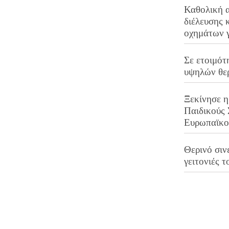
Καθολική 
διέλευσης 
οχημάτων 
Σε ετοιμότ
υψηλών θε
Ξεκίνησε η
Παιδικούς
Ευρωπαϊκ
Θερινό σινε
γειτονιές τ