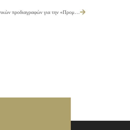
223/2016 – Έγκριση πίστωσης και τεχνικών προδιαγραφών για την «Προμήθεια ειδικού διάφανου αυτοκόλλητου προστασίας βιβλίων και επικαλυπτικών ετικετών για τις βιβλιοθήκες της Δ/νσης Πολιτισμού του Δήμου Ιλίου».