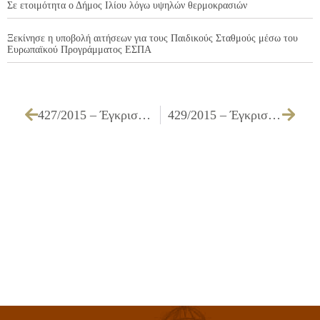
Σε ετοιμότητα ο Δήμος Ιλίου λόγω υψηλών θερμοκρασιών
Ξεκίνησε η υποβολή αιτήσεων για τους Παιδικούς Σταθμούς μέσω του
Ευρωπαϊκού Προγράμματος ΕΣΠΑ
427/2015 – Έγκριση πίστωσης ,τεχνικών προδιαγραφών και καθορισμός όρων διακήρυξης για την «Προμήθεια κουρτινών – ρολοκουρτινών, μοκετών & χλοοταπήτων για τις ανάγκες υπηρεσιών του Δήμου»
429/2015 – Έγκριση εισηγητικών της αρμόδια επιτροπής αξιολόγησης που αφορούν την κατακύρωση του διαγωνισμού για την «Προμήθεια δένδρων – θάμνων»