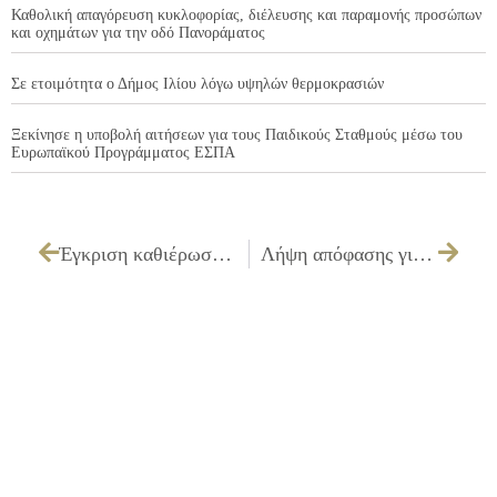
Καθολική απαγόρευση κυκλοφορίας, διέλευσης και παραμονής προσώπων
και οχημάτων για την οδό Πανοράματος
Σε ετοιμότητα ο Δήμος Ιλίου λόγω υψηλών θερμοκρασιών
Ξεκίνησε η υποβολή αιτήσεων για τους Παιδικούς Σταθμούς μέσω του
Ευρωπαϊκού Προγράμματος ΕΣΠΑ
Έγκριση καθιέρωσης διαφορετικού ωραρίου και απασχόληση προσωπικού με σχέση εργασίας ιδιωτικού δικαίου ορισμένου χρόνου, πέραν του υποχρεωτικού ωραρίου, κατά τις Κυριακές και εξαιρέσιμες του έτους 2012
Λήψη απόφασης για την πρόσληψη καθηγητών φυσικής αγωγής, με σχέση εργασίας ιδιωτικού δικαίου ορισμένου χρόνου δίμηνης απασχόλησης, με ειδικότητες και εμπειρία για την κάλυψη αναγκών για τα προγράμματα: «ΠΑΙΔΙ ΚΑΙ ΘΑΛΑΣΣΑ» & «ΑΘΛΗΤΙΚΟ ΚΑΜΠ»