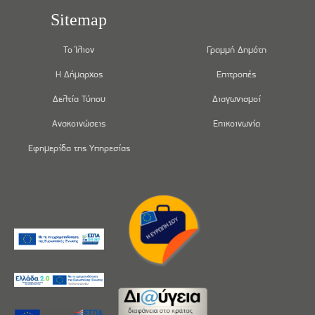
Sitemap
Το Ίλιον
Γραμμή Δημότη
Η Δήμαρχος
Επιτροπές
Δελτία Τύπου
Διαγωνισμοί
Ανακοινώσεις
Επικοινωνία
Εφημερίδα της Υπηρεσίας