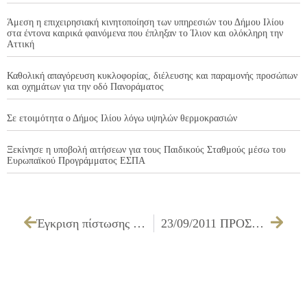
Άμεση η επιχειρησιακή κινητοποίηση των υπηρεσιών του Δήμου Ιλίου
στα έντονα καιρικά φαινόμενα που έπληξαν το Ίλιον και ολόκληρη την
Αττική
Καθολική απαγόρευση κυκλοφορίας, διέλευσης και παραμονής προσώπων
και οχημάτων για την οδό Πανοράματος
Σε ετοιμότητα ο Δήμος Ιλίου λόγω υψηλών θερμοκρασιών
Ξεκίνησε η υποβολή αιτήσεων για τους Παιδικούς Σταθμούς μέσω του
Ευρωπαϊκού Προγράμματος ΕΣΠΑ
Έγκριση πίστωσης ποσού 4.305,00€ με Φ.Π.Α. για την θεατρική παράσταση με το έργο «Το Γάλα» στις 14/10/2011 στο θέατρο του ΔΗ.ΚΕ.Π.Α. στο πλαίσιο των εκδηλώσεων Πολιτιστικός Σεπτέμβρης 2011
23/09/2011 ΠΡΟΣΚΛΗΣΗ ΔΗΜΟΤΙΚΟΥ ΣΥΜΒΟΥΛΙΟΥ ΓΙΑ ΤΗΝ 29/09/2011