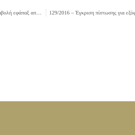
127/2016 – Έγκριση πίστωσης ποσού 1.603,53 € για καταβολή εφάπαξ αποζημίωσης λόγω συνταξιοδότησης τέως υπαλλήλου του Δήμου Ιλίου.