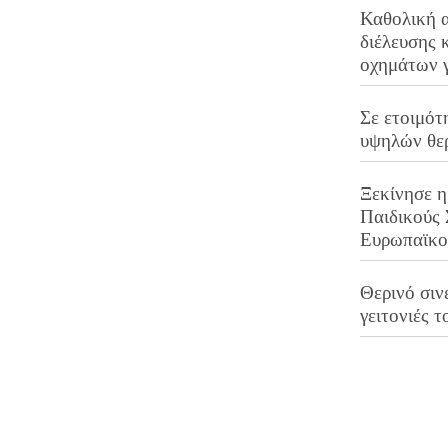
Καθολική 
διέλευσης 
οχημάτων 
Σε ετοιμότ
υψηλών θε
Ξεκίνησε η
Παιδικούς
Ευρωπαϊκ
Θερινό σινε
γειτονιές τ