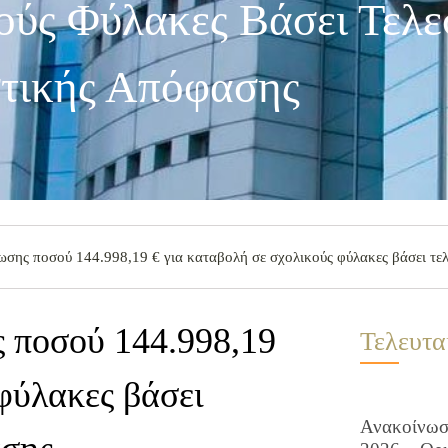
ούς Φύλακες Βάσει Τελε
τικής Απόφασης
ωσης ποσού 144.998,19 € για καταβολή σε σχολικούς φύλακες βάσει τε
ς ποσού 144.998,19
Τελευτα
 φύλακες βάσει
Ανακοίνωση