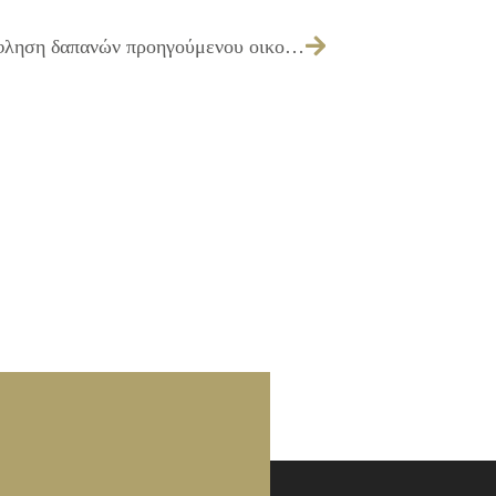
129/2016 – Έγκριση πίστωσης για εξόφληση δαπανών προηγούμενου οικονομικού έτους.