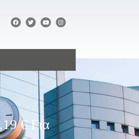
19 € Για