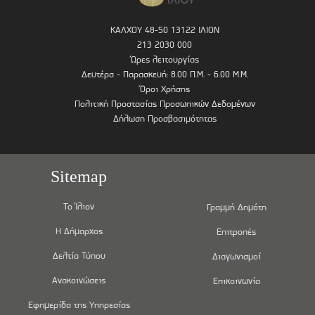
ΚΑΛΧΟΥ 48-50 13122 ΙΛΙΟΝ
213 2030 000
Ώρες λειτουργίας
Δευτέρα - Παρασκευή: 8.00 Π.Μ. - 6.00 Μ.Μ.
Όροι Χρήσης
Πολιτική Προστασίας Προσωπικών Δεδομένων
Δήλωση Προσβασιμότητας
Sitemap
Το Ίλιον
Γραμμή Δημότη
Η Δήμαρχος
Επιτροπές
Δελτία Τύπου
Διαγωνισμοί
Ανακοινώσεις
Επικοινωνία
Εφημερίδα της Υπηρεσίας