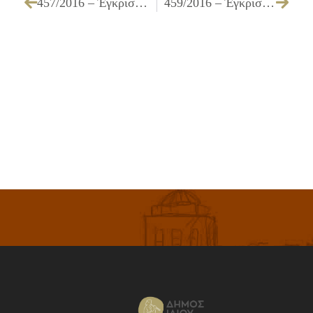
457/2016 – Έγκριση πίστωσης για την «Προμήθεια λαμπτήρων για τους ηλεκτρονικούς πίνακες αποτελεσμάτων στα κλειστά Γυμναστήρια του Δήμου μας»
459/2016 – Έγκριση πίστωσης ποσού 2.043,66 € για καταβολή εφάπαξ αποζημίωσης λόγω συνταξιοδότησης τέως υπαλλήλου του Δήμου Ιλίου