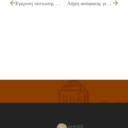
Έγκριση πίστωσης ποσού 246,00€ με Φ.Π.Α. για την παράσταση θεάτρου σκιών στο θέατρο
Λήψη απόφασης για την αποδέσμευση – ανατροπή δεσμεύσεων πιστώσεων του Νομικού μας Προσώπου οικονομικού έτους 2012