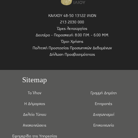
ΚΑΛΧΟΥ 48-50 13122 ΙΛΙΟΝ
213 2030 000
Ώρες λειτουργίας
Δευτέρα - Παρασκευή: 8.00 Π.Μ. - 6.00 Μ.Μ.
Όροι Χρήσης
Πολιτική Προστασίας Προσωπικών Δεδομένων
Δήλωση Προσβασιμότητας
Sitemap
Το Ίλιον
Γραμμή Δημότη
Η Δήμαρχος
Επιτροπές
Δελτία Τύπου
Διαγωνισμοί
Ανακοινώσεις
Επικοινωνία
Εφημερίδα της Υπηρεσίας