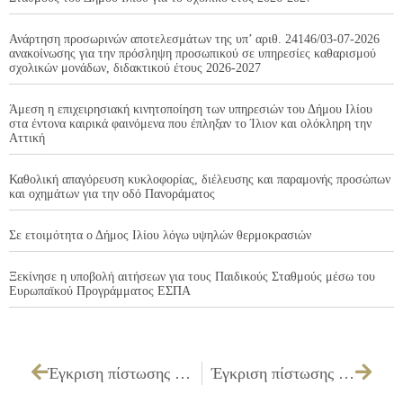
Ανάρτηση προσωρινών αποτελεσμάτων της υπ’ αριθ. 24146/03-07-2026
ανακοίνωσης για την πρόσληψη προσωπικού σε υπηρεσίες καθαρισμού
σχολικών μονάδων, διδακτικού έτους 2026-2027
Άμεση η επιχειρησιακή κινητοποίηση των υπηρεσιών του Δήμου Ιλίου
στα έντονα καιρικά φαινόμενα που έπληξαν το Ίλιον και ολόκληρη την
Αττική
Καθολική απαγόρευση κυκλοφορίας, διέλευσης και παραμονής προσώπων
και οχημάτων για την οδό Πανοράματος
Σε ετοιμότητα ο Δήμος Ιλίου λόγω υψηλών θερμοκρασιών
Ξεκίνησε η υποβολή αιτήσεων για τους Παιδικούς Σταθμούς μέσω του
Ευρωπαϊκού Προγράμματος ΕΣΠΑ
Έγκριση πίστωσης ποσού 81,67 € υπέρ του δικαιούχου ΒΕΛΛΑ ΑΣΤ. ΔΗΜΗΤΡΙΟΥ, εφημερίδα ΝΕΑ ΓΝΩΜΗ
Έγκριση πίστωσης και τεχνικών προδιαγραφών για την «Προμήθεια στραντζαριστών και λαμαρινών για το Δημοτικό Κοιμητήριο Ιλίου» και καθορισμός τρόπου εκτέλεσης