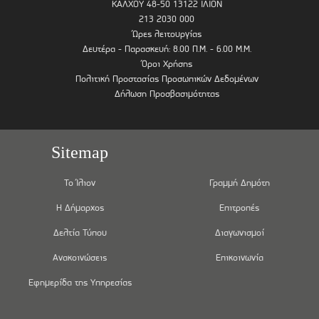
ΚΑΛΧΟΥ 48-50 13122 ΙΛΙΟΝ
213 2030 000
Ώρες λειτουργίας
Δευτέρα - Παρασκευή: 8.00 Π.Μ. - 6.00 Μ.Μ.
Όροι Χρήσης
Πολιτική Προστασίας Προσωπικών Δεδομένων
Δήλωση Προσβασιμότητας
Sitemap
Το Ίλιον
Γραμμή Δημότη
Η Δήμαρχος
Επιτροπές
Δελτία Τύπου
Διαγωνισμοί
Ανακοινώσεις
Επικοινωνία
Εφημερίδα της Υπηρεσίας