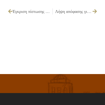
Έγκριση πίστωσης ποσού 221,91€ που αφορά προσαύξηση ασφαλιστικών εισφορών ΙΚΑ
Λήψη απόφασης για την έγκριση του 1ου Ανακεφαλαιωτικού Πίνακα, 1ου Π.Κ.Τ.Μ.Ν.Ε. και 2ης παράτασης του έργου: «EΠΙΣΚΕΥΗ ΣΥΝΤΗΡΗΣΗ ΚΤΙΡΙΟΥ ΕΠΙ ΤΩΝ ΟΔΩΝ ΑΓ. ΦΑΝΟΥΡΙΟΥ, ΑΣΤΡΟΥΣ, ΟΛΥΜΠΙΑΣ, ΤΕΓΕΑΣ» με Α.Μ. ΟΙΚ02/2012