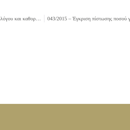
041/2015 – Σύσταση Παγίας Προκαταβολής, ορισμός υπολόγου και καθορισμός δαπανών για το οικονομικό έτος 2015