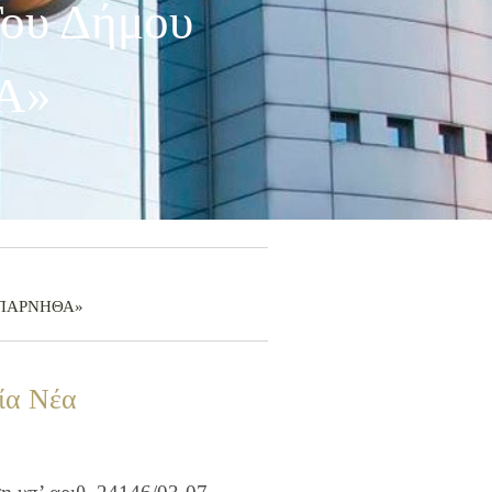
Του Δήμου
Α»
ς «ΠΑΡΝΗΘΑ»
ία Νέα