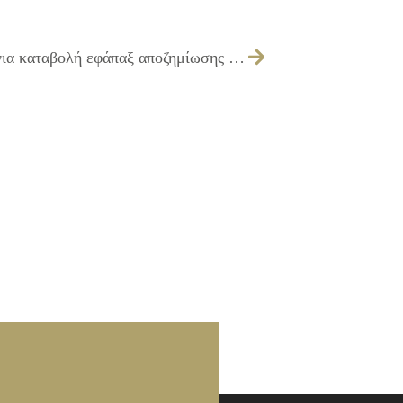
043/2015 – Έγκριση πίστωσης ποσού για καταβολή εφάπαξ αποζημίωσης λόγω συνταξιοδότησης τέως υπαλλήλου του Δήμου Ιλίου