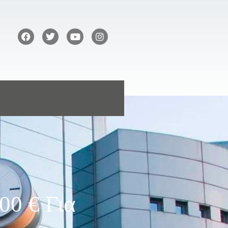
00 € Για