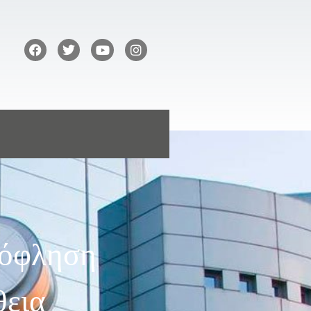
ξόφληση
θεια