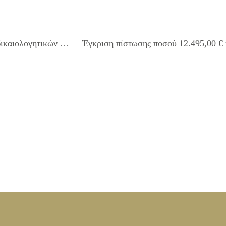
Λήψη απόφασης για τον έλεγχο των επικαιροποιημένων δικαιολογητικών συμμετοχής του μειοδότη του έργου «ΑΝΑΚΑΙΝΙΣΗ ΚΤΙΡΙΟΥ ΓΙΑ ΤΗ ΣΤΕΓΑΣΗ ΤΟΥ ΛΑΟΓΡΑΦΙΚΟΥ ΜΟΥΣΕΙΟΥ»