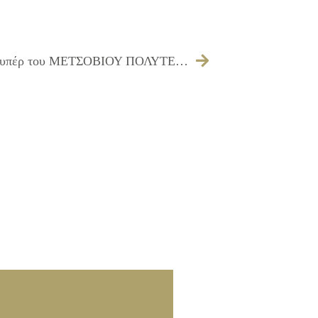
Έγκριση πίστωσης ποσού 12.495,00 € υπέρ του ΜΕΤΣΟΒΙΟΥ ΠΟΛΥΤΕΧΝΕΙΟΥ για εξόφληση Α’ & Β’ δόσης προγραμματικής σύμβασης με τον Δήμο Ιλίου