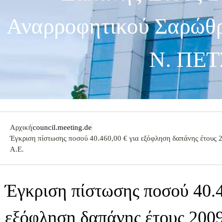
Αναρροφητικού Σαρώθρ
Ν. ΠΕΤ
Αρχική
council.meeting.de
Έγκριση πίστωσης ποσού 40.460,00 € για εξόφληση δαπάνης έτους
Α.Ε.
Έγκριση πίστωσης ποσού 40.4
εξόφληση δαπάνης έτους 200