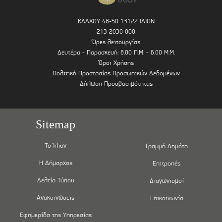
ΚΑΛΧΟΥ 48-50 13122 ΙΛΙΟΝ
213 2030 000
Ώρες λειτουργίας
Δευτέρα - Παρασκευή: 8.00 Π.Μ. - 6.00 Μ.Μ.
Όροι Χρήσης
Πολιτική Προστασίας Προσωπικών Δεδομένων
Δήλωση Προσβασιμότητας
Sitemap
Το Ίλιον
Γραμμή Δημότη
Η Δήμαρχος
Επιτροπές
Δελτία Τύπου
Διαγωνισμοί
Ανακοινώσεις
Επικοινωνία
Εφημερίδα της Υπηρεσίας