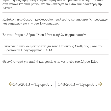
Άμεση η επιχειρησιακή κινητοποίηση των υπηρεσιών του Δήμου Ιλίου
στα έντονα καιρικά φαινόμενα που έπληξαν το Ίλιον και ολόκληρη την
Αττική
Καθολική απαγόρευση κυκλοφορίας, διέλευσης και παραμονής προσώπων
και οχημάτων για την οδό Πανοράματος
Σε ετοιμότητα ο Δήμος Ιλίου λόγω υψηλών θερμοκρασιών
Ξεκίνησε η υποβολή αιτήσεων για τους Παιδικούς Σταθμούς μέσω του
Ευρωπαϊκού Προγράμματος ΕΣΠΑ
Θερινό σινεμά για παιδιά και γονείς στις γειτονιές του Δήμου Ιλίου
346/2013 – Έγκριση πίστωσης ποσού 1.859,44 € για καταβολή εφάπαξ αποζημίωσης λόγω συνταξιοδότησης τέως υπαλλήλου του Δήμου Ιλίου
348/2013 – Έγκριση πρακτικού δημοπρασίας του διαγωνισμού για την «Προμήθεια ειδών τροφίμων για την λειτουργία του Κοινωνικού Παντοπωλείου του Δήμου Ιλίου για τα είδη Α’ ομάδας (έλαια) και Γ’ ομάδας (είδη κρεοπωλείου)»