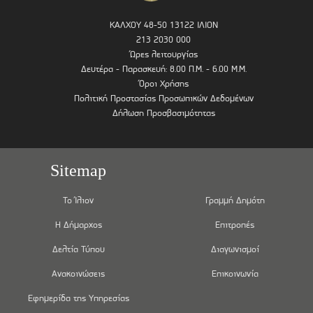
ΚΑΛΧΟΥ 48-50 13122 ΙΛΙΟΝ
213 2030 000
Ώρες λειτουργίας
Δευτέρα - Παρασκευή: 8.00 Π.Μ. - 6.00 Μ.Μ.
Όροι Χρήσης
Πολιτική Προστασίας Προσωπικών Δεδομένων
Δήλωση Προσβασιμότητας
Sitemap
Το Ίλιον
Γραμμή Δημότη
Η Δήμαρχος
Επιτροπές
Δελτία Τύπου
Διαγωνισμοί
Ανακοινώσεις
Επικοινωνία
Εφημερίδα της Υπηρεσίας