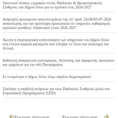
Οριστικοί πίνακες εγγραφών στους Παιδικούς & Βρεφονηπιακούς
Σταθμούς του Δήμου Ιλίου για το σχολικό έτος 2026-2027
Ανάρτηση προσωρινών αποτελεσμάτων της υπ’ αριθ. 24146/03-07-2026
ανακοίνωσης για την πρόσληψη προσωπικού σε υπηρεσίες καθαρισμού
σχολικών μονάδων, διδακτικού έτους 2026-2027
Άμεση η επιχειρησιακή κινητοποίηση των υπηρεσιών του Δήμου Ιλίου
στα έντονα καιρικά φαινόμενα που έπληξαν το Ίλιον και ολόκληρη την
Αττική
Καθολική απαγόρευση κυκλοφορίας, διέλευσης και παραμονής προσώπων
και οχημάτων για την οδό Πανοράματος
Σε ετοιμότητα ο Δήμος Ιλίου λόγω υψηλών θερμοκρασιών
Ξεκίνησε η υποβολή αιτήσεων για τους Παιδικούς Σταθμούς μέσω του
Ευρωπαϊκού Προγράμματος ΕΣΠΑ
Έγκριση πίστωσης που αφορά την «Απολύμανση κτιρίων και αύλειου χώρου στο εργοτάξιο Μπίμπιζα 1 & στο Δημοτικό Κοιμητήριο»
Έγκριση πίστωσης για την «Ενοικίαση χημικής τουαλέτας»