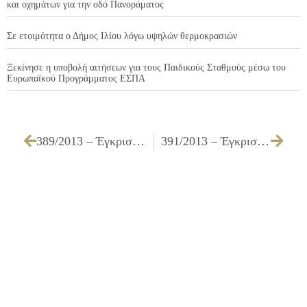
και οχημάτων για την οδό Πανοράματος
Σε ετοιμότητα ο Δήμος Ιλίου λόγω υψηλών θερμοκρασιών
Ξεκίνησε η υποβολή αιτήσεων για τους Παιδικούς Σταθμούς μέσω του
Ευρωπαϊκού Προγράμματος ΕΣΠΑ
389/2013 – Έγκριση πίστωσης που αφορά την εργασία «Ετήσιο Συμβόλαιο συντήρησης – αναβάθμισης εφαρμογής λογισμικού διαχείρισης κοιμητηρίου και Τεχνικής Υποστήριξης επί της εφαρμογής λογισμικού διαχείρισης του Δημοτικού Κοιμητηρίου»
391/2013 – Έγκριση πίστωσης για την «Προμήθεια – εγκατάσταση εξαρτημάτων και υλικών για την ολοκλήρωση των περιοδικών ελέγχων των ανελκυστήρων του Δημαρχείου»