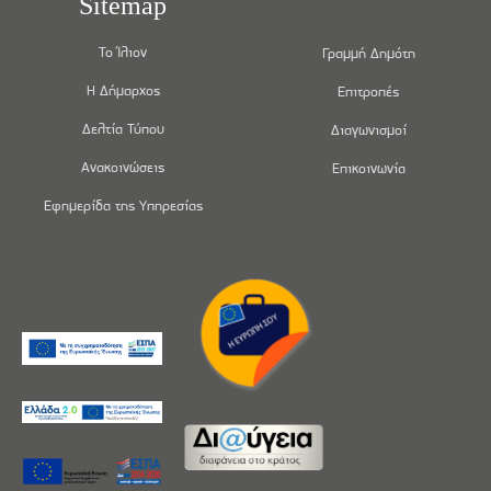
Sitemap
Το Ίλιον
Γραμμή Δημότη
Η Δήμαρχος
Επιτροπές
Δελτία Τύπου
Διαγωνισμοί
Ανακοινώσεις
Επικοινωνία
Εφημερίδα της Υπηρεσίας