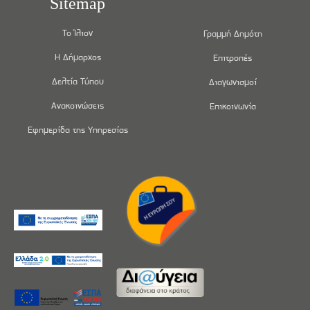
Sitemap
Το Ίλιον
Γραμμή Δημότη
Η Δήμαρχος
Επιτροπές
Δελτία Τύπου
Διαγωνισμοί
Ανακοινώσεις
Επικοινωνία
Εφημερίδα της Υπηρεσίας