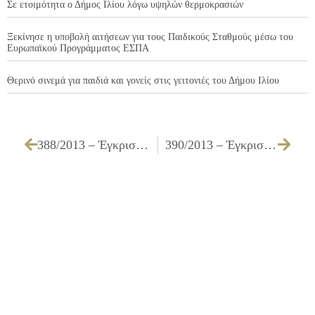
Σε ετοιμότητα ο Δήμος Ιλίου λόγω υψηλών θερμοκρασιών
Ξεκίνησε η υποβολή αιτήσεων για τους Παιδικούς Σταθμούς μέσω του
Ευρωπαϊκού Προγράμματος ΕΣΠΑ
Θερινό σινεμά για παιδιά και γονείς στις γειτονιές του Δήμου Ιλίου
388/2013 – Έγκριση πίστωσης που αφορά τις «Υπηρεσίες ενημέρωσης μέσω διαδικτύου»
390/2013 – Έγκριση πίστωσης που αφορά την εργασία «Ετήσιο Συμβόλαιο συντήρησης – αναβάθμισης εφαρμογής λογισμικού διαχείρισης κοιμητηρίου και Τεχνικής Υποστήριξης επί της εφαρμογής λογισμικού διαχείρισης του Δημοτικού Κοιμητηρίου»