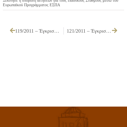
Ξεκίνησε η υποβολή αιτήσεων για τους Παιδικούς Σταθμούς μέσω του
Ευρωπαϊκού Προγράμματος ΕΣΠΑ
119/2011 – Έγκριση πίστωσης και τεχνικών προδιαγραφών για την «Προμήθεια ειδών εξοπλισμού για την κάλυψη αναγκών της Κοινωνικής Υπηρεσίας»
121/2011 – Έγκριση πίστωσης, τεχνικών προδιαγραφών και καθορισμός όρων διακήρυξης για τις «Έκτακτες συντηρήσεις, έλεγχος, καθαρισμός υπαρχόντων δικτύων αποχέτευσης εργ. Β3/11»