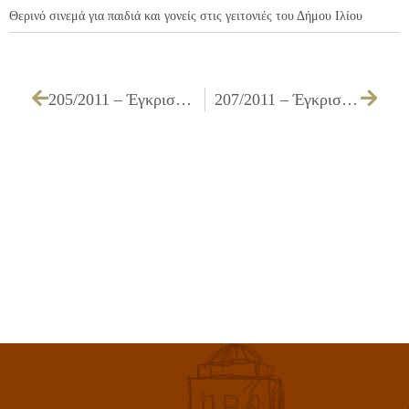
Θερινό σινεμά για παιδιά και γονείς στις γειτονιές του Δήμου Ιλίου
205/2011 – Έγκριση πίστωσης, τεχνικών προδιαγραφών και καθορισμός τρόπου εκτέλεσης για την «Προμήθεια ανταλλακτικών κάδων απορριμμάτων».
207/2011 – Έγκριση πίστωσης, τεχνικών προδιαγραφών και καθορισμός τρόπου εκτέλεσης για την «προμήθεια καυσίμων έτους 2012».