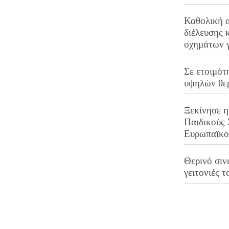
Καθολική 
διέλευσης 
οχημάτων 
Σε ετοιμότ
υψηλών θε
Ξεκίνησε η
Παιδικούς
Ευρωπαϊκ
Θερινό σινε
γειτονιές τ