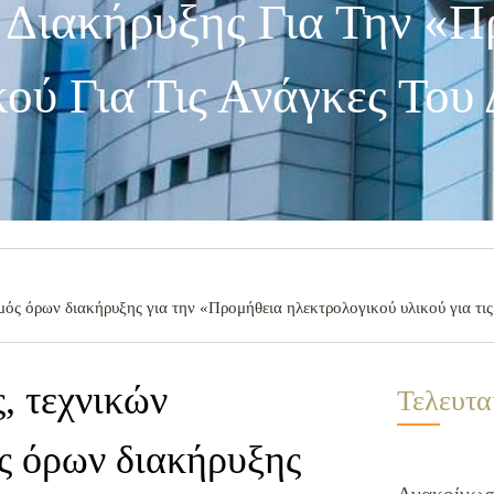
Διακήρυξης Για Την «Π
ού Για Τις Ανάγκες Του
ός όρων διακήρυξης για την «Προμήθεια ηλεκτρολογικού υλικού για τι
, τεχνικών
Τελευτα
ς όρων διακήρυξης