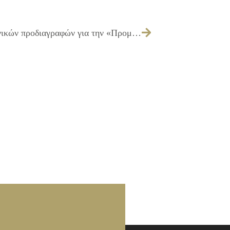
181/2015 – Έγκριση πίστωσης και τεχνικών προδιαγραφών για την «Προμήθεια ειδικού διάφανου αυτοκόλλητου προστασίας βιβλίων και επικαλυπτικών ετικετών για τις βιβλιοθήκες της Δ/νσης Πολιτισμού του Δήμου Ιλίου»