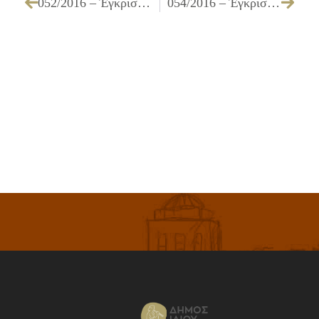
052/2016 – Έγκριση πίστωσης και τεχνικών προδιαγραφών για την «Προμήθεια φιαλών υγραερίου για τις ανάγκες των Κ.ΑΠ.Η. της Δ/νσης Κοινωνικής Προστασίας και Υγείας, έτους 2016»
054/2016 – Έγκριση πίστωσης, τεχνικών προδιαγραφών και καθορισμός όρων διακήρυξης για την «Προμήθεια πλαστικών σάκων απορριμμάτων»