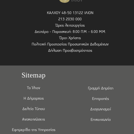
ΚΑΛΧΟΥ 48-50 13122 ΙΛΙΟΝ
213 2030 000
Ώρες λειτουργίας
Δευτέρα - Παρασκευή: 8.00 Π.Μ. - 6.00 Μ.Μ.
Όροι Χρήσης
Πολιτική Προστασίας Προσωπικών Δεδομένων
Δήλωση Προσβασιμότητας
Sitemap
Το Ίλιον
Γραμμή Δημότη
Η Δήμαρχος
Επιτροπές
Δελτία Τύπου
Διαγωνισμοί
Ανακοινώσεις
Επικοινωνία
Εφημερίδα της Υπηρεσίας