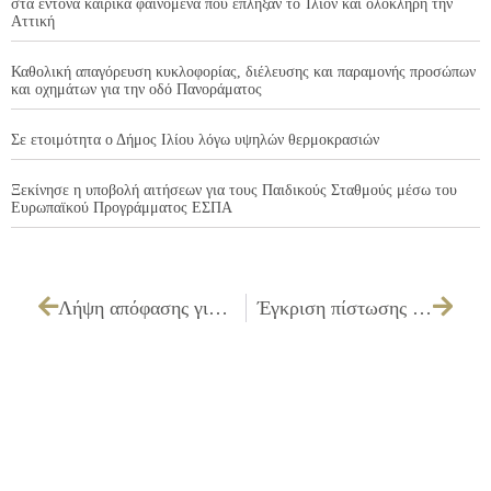
στα έντονα καιρικά φαινόμενα που έπληξαν το Ίλιον και ολόκληρη την
Αττική
Καθολική απαγόρευση κυκλοφορίας, διέλευσης και παραμονής προσώπων
και οχημάτων για την οδό Πανοράματος
Σε ετοιμότητα ο Δήμος Ιλίου λόγω υψηλών θερμοκρασιών
Ξεκίνησε η υποβολή αιτήσεων για τους Παιδικούς Σταθμούς μέσω του
Ευρωπαϊκού Προγράμματος ΕΣΠΑ
Λήψη απόφασης για την έγκριση Πρακτικού Δημοπρασίας του έργου «ΑΝΑΚΑΙΝΙΣΗ ΚΤΙΡΙΟΥ ΓΙΑ ΤΗΝ ΣΤΕΓΑΣΗ ΤΟΥ ΛΑΟΓΡΑΦΙΚΟΥ ΜΟΥΣΕΙΟΥ»
Έγκριση πίστωσης και τεχνικών προδιαγραφών και καθορισμός τρόπου εκτέλεσης για την «Προμήθεια φωτογραφιών εκδηλώσεων και έργων έτους 2010»