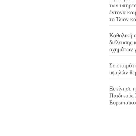
των υπηρεσ
έντονα και
το Ίλιον κ
Καθολική 
διέλευσης 
οχημάτων 
Σε ετοιμότ
υψηλών θε
Ξεκίνησε η
Παιδικούς
Ευρωπαϊκ