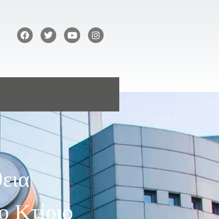
εια
ο Κτίριο