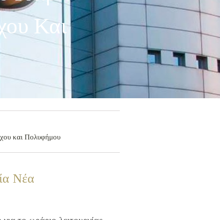
χου Και
άλχου και Πολυφήμου
ία Νέα