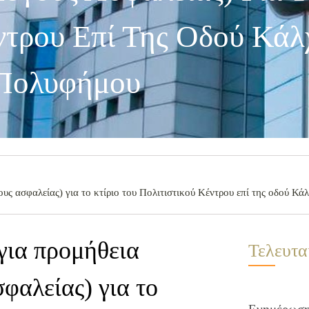
ντρου Επί Της Οδού Κάλ
Πολυφήμου
υς ασφαλείας) για το κτίριο του Πολιτιστικού Κέντρου επί της οδού Κ
για προμήθεια
Τελευτα
φαλείας) για το