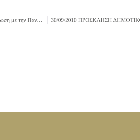
Έγκριση πίστωσης 700,00€ για μουσικο-χορευτική εκδήλωση με την Πανθρακική Ομοσπονδία στις 10/10/2010 στο Δημαρχιακό Μέγαρο