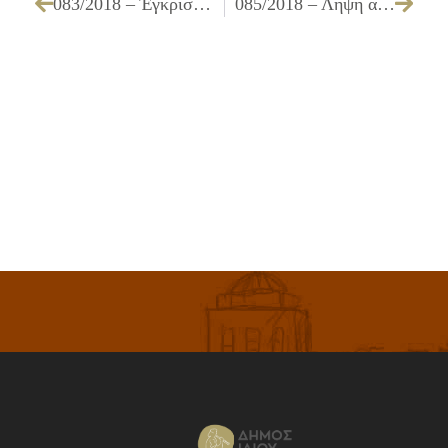
083/2018 – Έγκριση πίστωσης, τεχνικών προδιαγραφών και καθορισμός των όρων διακήρυξης για την «Προμήθεια σάκων απορριμμάτων»
085/2018 – Λήψη απόφασης για την έγκριση ή μη του Πρακτικού ΙΙ «Ελέγχου Δικαιολογητικών» και την κατακύρωση ή μη της δημόσιας σύμβασης του έργου: «ΕΠΕΙΓΟΥΣΕΣ ΕΡΓΑΣΙΕΣ ΑΠΟΚΑΤΑΣΤΑΣΗΣ ΦΘΟΡΩΝ ΣΕ ΣΧΟΛΙΚΑ ΚΤΙΡΙΑ»