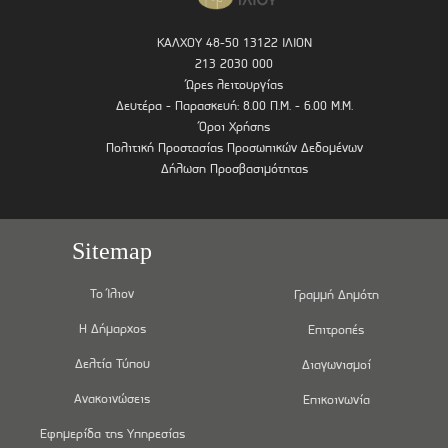
ΚΑΛΧΟΥ 48-50 13122 ΙΛΙΟΝ
213 2030 000
Ώρες λειτουργίας
Δευτέρα - Παρασκευή: 8.00 Π.Μ. - 6.00 Μ.Μ.
Όροι Χρήσης
Πολιτική Προστασίας Προσωπικών Δεδομένων
Δήλωση Προσβασιμότητας
Sitemap
Το Ίλιον
Γραμμή Δημότη
Η Δήμαρχος
Επιτροπές
Δελτία Τύπου
Διαγωνισμοί
Ανακοινώσεις
Επικοινωνία
Εφημερίδα της Υπηρεσίας