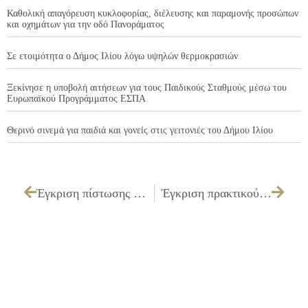
Καθολική απαγόρευση κυκλοφορίας, διέλευσης και παραμονής προσώπων
και οχημάτων για την οδό Πανοράματος
Σε ετοιμότητα ο Δήμος Ιλίου λόγω υψηλών θερμοκρασιών
Ξεκίνησε η υποβολή αιτήσεων για τους Παιδικούς Σταθμούς μέσω του
Ευρωπαϊκού Προγράμματος ΕΣΠΑ
Θερινό σινεμά για παιδιά και γονείς στις γειτονιές του Δήμου Ιλίου
Έγκριση πίστωσης που αφορά την «Εργασία για την διανομή εντύπων»
Έγκριση πρακτικού δημοπρασίας της επιτροπής διενέργειας του διαγωνισμού για την «Προμήθεια ειδών ατομικής προστασίας εργαζομένων περιόδου 2009»